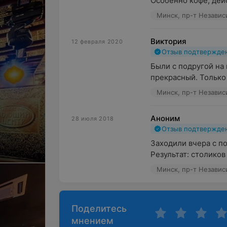
Особенно кофе, дейс
Минск, пр-т Независ
Виктория
12 февраля 2020
Отзыв подтвержде
Были с подругой на 
прекрасный. Только 
Минск, пр-т Независ
Аноним
28 июля 2018
Отзыв подтвержде
Заходили вчера с по
Результат: столиков 
Минск, пр-т Независ
Поделитесь
мнением