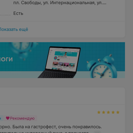
пл. Свободы
,
ул. Интернациональная
,
ул.
Комсомольская
,
Дворец Республики
Есть
Показать ещё
н
Рекомендую
орно. Была на гастрофест, очень понравилось. 