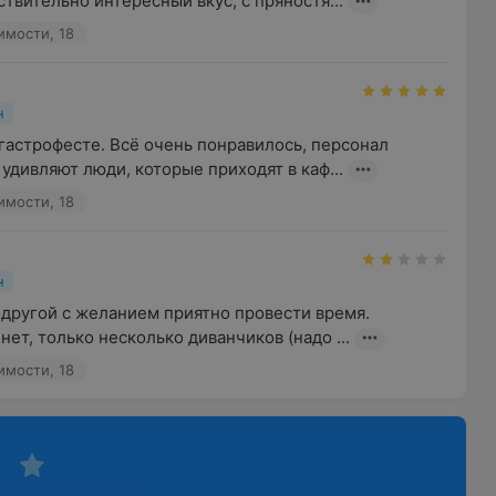
твительно интересный вкус, с пряностя...
имости, 18
н
гастрофесте. Всё очень понравилось, персонал 
удивляют люди, которые приходят в каф...
имости, 18
н
другой с желанием приятно провести время. 
нет, только несколько диванчиков (надо ...
имости, 18