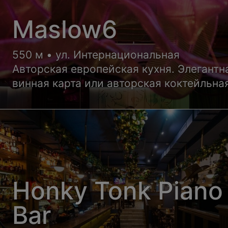
Maslow6
550 м • ул. Интернациональная
Авторская европейская кухня. Элегантн
винная карта или авторская коктейльна
решать вам, мы лишь деликатно
аккомпанируем
Honky Tonk Piano
Bar