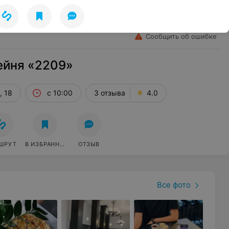
Лето
Избранное
Войти
Сообщить об ошибке
ейня «2209»
, 18
с 10:00
3 отзыва
4.0
ШРУТ
В ИЗБРАННОЕ
ОТЗЫВ
Все фото