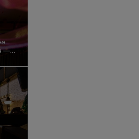
ая
я —