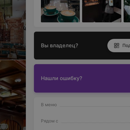
Вы владелец?
По
Нашли ошибку?
В меню
Рядом с